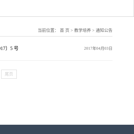
当前位置：
首 页
>
教学培养
>
通知公告
7〕5 号
2017年04月03日
尾页