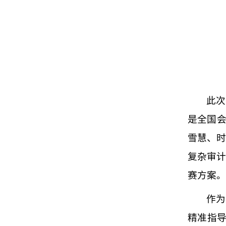
此次
是全国会
雪慧、
复杂审
赛方案。
作为
精准指导