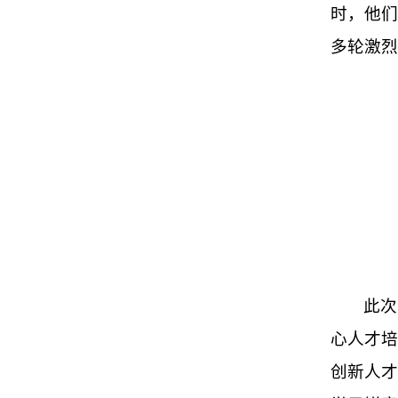
时，他
多轮激烈
此次
心人才
创新人