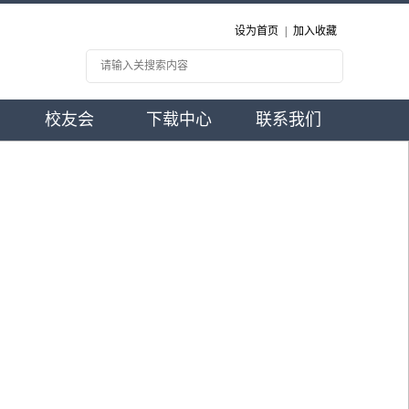
设为首页
|
加入收藏
校友会
下载中心
联系我们