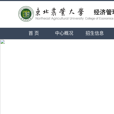
首 页
中心概况
招生信息