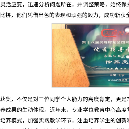
们灵活应变，迅速分析问题所在，并调整策略，始终保
比拼，他们凭借出色的表现和顽强的毅力，成功斩获
获奖，不仅是对三位同学个人能力的高度肯定，更是
培养成果的生动体现。近年来，专业学位教育中心高度
才培养模式，加强实践教学环节，注重培养学生的创新