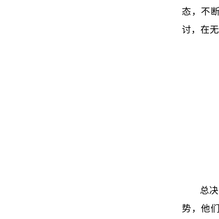
态，不
讨，在无
总决
势，他