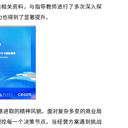
量相关资料，与指导教师进行了多次深入探
力也得到了显著提升。
意进取的精神风貌。面对复杂多变的商业局
把控每一个决策节点。当经营方案遇到挑战