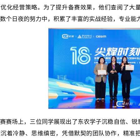
断优化经营策略。为了提升备赛效果，他们查阅了大
数个日夜的努力中，积累了丰富的实战经验，专业能
赛赛场上，三位同学展现出了东农学子沉稳自信、锐
们沉着冷静、思维缜密，凭借默契的团队协作，精准